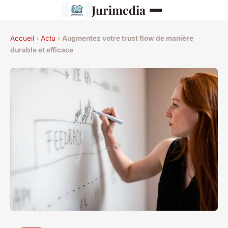
Jurimedia
Accueil
›
Actu
›
Augmentez votre trust flow de manière
durable et efficace