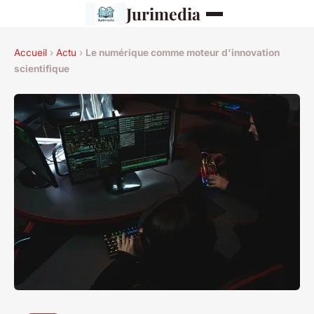
Jurimedia
Accueil
›
Actu
›
Le numérique comme moteur d'innovation
scientifique