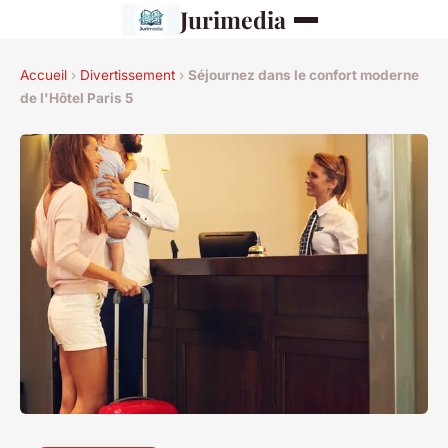
Jurimedia
Accueil
›
Divertissement
›
Séjournez dans le confort moderne
de l'Hôtel Paris 5