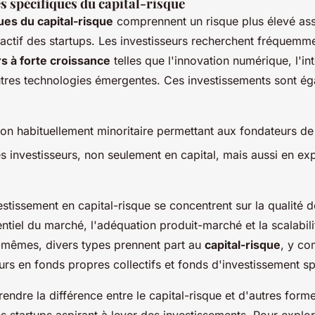
s spécifiques du capital-risque
ues du capital-risque
comprennent un risque plus élevé ass
actif des startups. Les investisseurs recherchent fréquem
s à forte croissance
telles que l'innovation numérique, l'in
'autres technologies émergentes. Ces investissements sont é
ion habituellement minoritaire permettant aux fondateurs de
es investisseurs, non seulement en capital, mais aussi en exp
estissement en capital-risque se concentrent sur la qualité d
entiel du marché, l'adéquation produit-marché et la scalabil
-mêmes, divers types prennent part au
capital-risque
, y co
urs en fonds propres collectifs et fonds d'investissement sp
dre la différence entre le capital-risque et d'autres form
es startups aspirant à lever des investissements. Pour explor