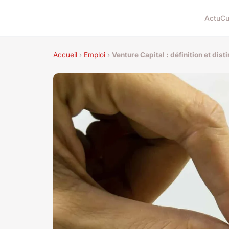
Actu
Cu
Accueil
›
Emploi
›
Venture Capital : définition et dist