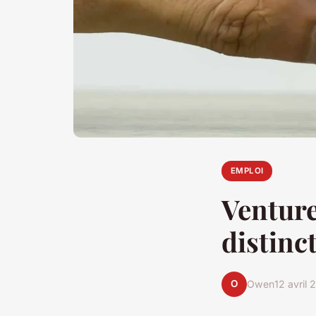
EMPLOI
Venture
distinc
O
Owen
12 avril 