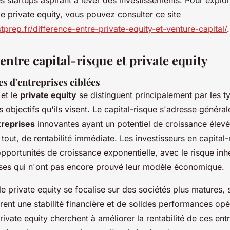
le private equity, vous pouvez consulter ce site
tprep.fr/difference-entre-private-equity-et-venture-capital/
.
entre capital-risque et private equity
es d'entreprises ciblées
et le
private equity
se distinguent principalement par les t
les objectifs qu'ils visent. Le capital-risque s'adresse génér
treprises
innovantes ayant un potentiel de croissance élev
tout, de rentabilité immédiate. Les investisseurs en capital-
pportunités de croissance exponentielle, avec le risque inhé
ises qui n'ont pas encore prouvé leur modèle économique.
 le private equity se focalise sur des sociétés plus matures,
rent une stabilité financière et de solides performances opé
rivate equity cherchent à améliorer la rentabilité de ces ent