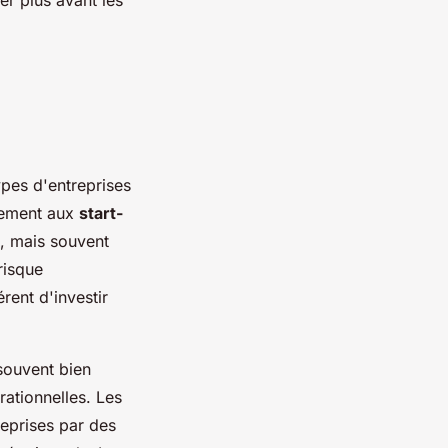
ypes d'entreprises
alement aux
start-
é, mais souvent
risque
rent d'investir
 souvent bien
rationnelles. Les
reprises par des