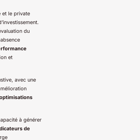
et le private
 d’investissement.
évaluation du
l'absence
performance
ion et
ustive, avec une
amélioration
optimisations
 capacité à générer
dicateurs de
arge