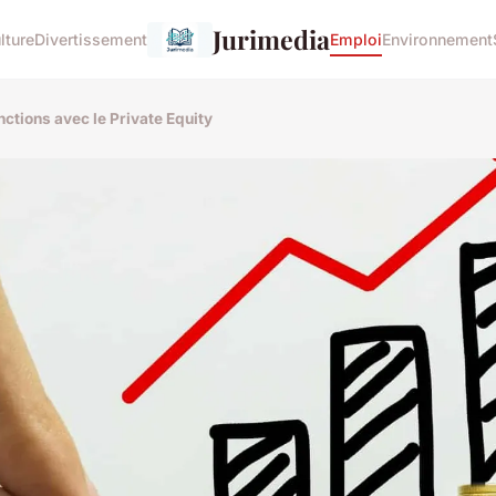
Jurimedia
lture
Divertissement
Emploi
Environnement
inctions avec le Private Equity