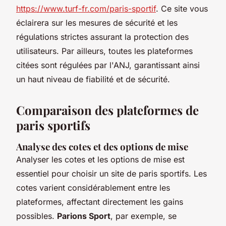
https://www.turf-fr.com/paris-sportif
. Ce site vous
éclairera sur les mesures de sécurité et les
régulations strictes assurant la protection des
utilisateurs. Par ailleurs, toutes les plateformes
citées sont régulées par l'ANJ, garantissant ainsi
un haut niveau de fiabilité et de sécurité.
Comparaison des plateformes de
paris sportifs
Analyse des cotes et des options de mise
Analyser les cotes et les options de mise est
essentiel pour choisir un site de paris sportifs. Les
cotes varient considérablement entre les
plateformes, affectant directement les gains
possibles.
Parions Sport
, par exemple, se