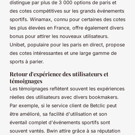
distingue par plus de 3 000 options de paris et
des cotes compétitives sur les grands événements
sportifs. Winamax, connu pour certaines des cotes
les plus élevées en France, offre également divers
bonus pour attirer les nouveaux utilisateurs.
Unibet, populaire pour les paris en direct, propose
des cotes intéressantes et une large gamme de
sports à parier.
Retour d'expérience des utilisateurs et
témoignages
Les témoignages reflètent souvent les expériences
réelles des utilisateurs avec divers bookmakers.
Par exemple, si le service client de Betclic peut
être amélioré, sa facilité d'utilisation et son
éventail complet d'événements sportifs sont
souvent vantés. Bwin attire grâce à sa réputation