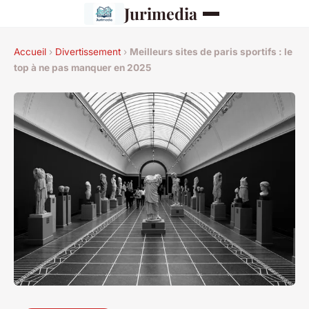
Jurimedia
Accueil
›
Divertissement
›
Meilleurs sites de paris sportifs : le
top à ne pas manquer en 2025