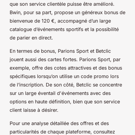
que son service clientèle puisse être amélioré.
Bwin, pour sa part, propose un généreux bonus de
bienvenue de 120 €, accompagné d’un large
catalogue d’événements sportifs et la possibilité
de parier en direct.
En termes de bonus, Parions Sport et Betclic
jouent aussi des cartes fortes. Parions Sport, par
exemple, offre des cotes attractives et des bonus
spécifiques lorsqu’on utilise un code promo lors
de l’inscription. De son côté, Betclic se concentre
sur un large éventail d'événements avec des
options en haute définition, bien que son service
client laisse à désirer.
Pour une analyse détaillée des offres et des
particularités de chaque plateforme, consultez