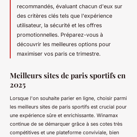
recommandés, évaluant chacun d'eux sur
des critères clés tels que l'expérience
utilisateur, la sécurité et les offres
promotionnelles. Préparez-vous à
découvrir les meilleures options pour
maximiser vos paris ce trimestre.
Meilleurs sites de paris sportifs en
2025
Lorsque l'on souhaite parier en ligne, choisir parmi
les meilleurs sites de paris sportifs est crucial pour
une expérience sûre et enrichissante. Winamax
continue de se démarquer grâce à ses cotes très
compétitives et une plateforme conviviale, bien