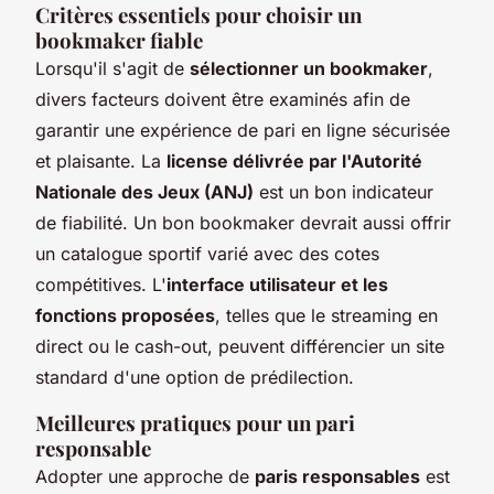
Critères essentiels pour choisir un
bookmaker fiable
Lorsqu'il s'agit de
sélectionner un bookmaker
,
divers facteurs doivent être examinés afin de
garantir une expérience de pari en ligne sécurisée
et plaisante. La
license délivrée par l'Autorité
Nationale des Jeux (ANJ)
est un bon indicateur
de fiabilité. Un bon bookmaker devrait aussi offrir
un catalogue sportif varié avec des cotes
compétitives. L'
interface utilisateur et les
fonctions proposées
, telles que le streaming en
direct ou le cash-out, peuvent différencier un site
standard d'une option de prédilection.
Meilleures pratiques pour un pari
responsable
Adopter une approche de
paris responsables
est