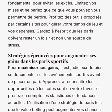
fondamental pour éviter les excès. Limitez vos
mises et ne pariez que ce que vous pouvez vous
permettre de perdre. Profitez des outils proposés
par certains sites pour gérer votre temps de jeu et
vos dépenses. Gardez à l'esprit que les paris
doivent rester un loisir et non une source de
stress.
Stratégies éprouvées pour augmenter ses
gains dans les paris sportifs
Pour
maximiser ses gains
, il est judicieux de bien
se documenter sur les événements sportifs avant
de placer un pari. Apprenez à reconnaître les
opportunités où les cotes sont en votre faveur et
prenez en compte les statistiques et tendances
actuelles. L'utilisation d'une stratégie de paris tels
que le value betting peut augmenter vos chances