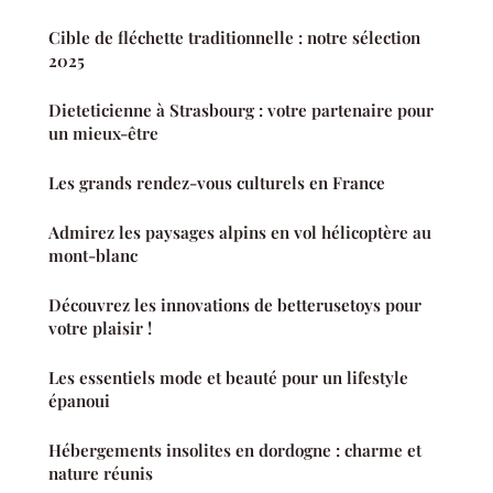
Cible de fléchette traditionnelle : notre sélection
2025
Dieteticienne à Strasbourg : votre partenaire pour
un mieux-être
Les grands rendez-vous culturels en France
Admirez les paysages alpins en vol hélicoptère au
mont-blanc
Découvrez les innovations de betterusetoys pour
votre plaisir !
Les essentiels mode et beauté pour un lifestyle
épanoui
Hébergements insolites en dordogne : charme et
nature réunis