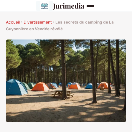
Jurimedia
Accueil
›
Divertissement
›
Les secrets du camping de La
Guyonnière en Vendée révélé