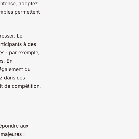
 intense, adoptez
imples permettent
resser. Le
ticipants à des
es : par exemple,
es. En
également du
ez dans ces
it de compétition.
 répondre aux
 majeures :