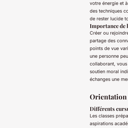
votre énergie et 
des techniques co
de rester lucide 
Importance de l
Créer ou rejoind
partage des conna
points de vue var
une personne peut
collaborant, vou
soutien moral ind
échanges une menta
Orientation
Différents cursu
Les classes prépa
aspirations acadé