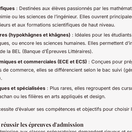
ifiques
: Destinées aux élèves passionnés par les mathémati
himie ou les sciences de l’ingénieur. Elles ouvrent principal
ieurs et aux formations scientifiques de haut niveau.
aires (hypokhâgnes et khâgnes)
: Idéales pour les étudiants
angues, ou encore les sciences humaines. Elles permettent d’
e la BEL (Banque d’Épreuves Littéraires).
miques et commerciales (ECE et ECS)
: Conçues pour pré
 de commerce, elles se différencient selon le bac suivi (gé
).
ques et spécialisées
: Plus rares, elles regroupent des cur
han ou les filières en arts appliqués et design.
essite d’évaluer ses compétences et objectifs pour choisir l’
 réussir les épreuves d'admission
mission aux classes préparatoires demandent rigueur et pr