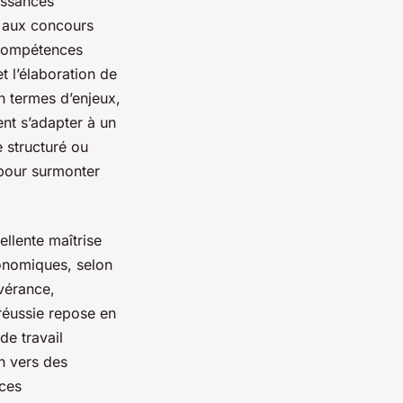
issances
r aux concours
 compétences
t l’élaboration de
n termes d’enjeux,
ent s’adapter à un
 structuré ou
 pour surmonter
ellente maîtrise
conomiques, selon
évérance,
 réussie repose en
de travail
in vers des
rces