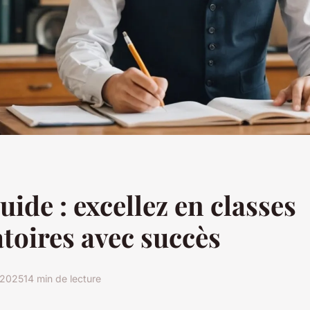
uide : excellez en classes
toires avec succès
r 2025
14 min de lecture