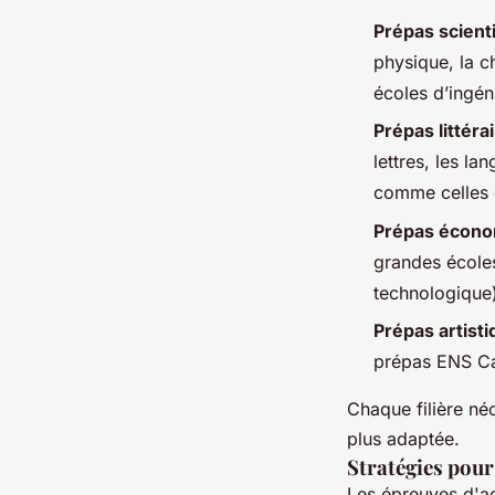
Prépas scient
physique, la c
écoles d’ingén
Prépas littér
lettres, les l
comme celles d
Prépas écono
grandes écoles
technologique
Prépas artisti
prépas ENS Cac
Chaque filière néc
plus adaptée.
Stratégies pour
Les épreuves d'ad