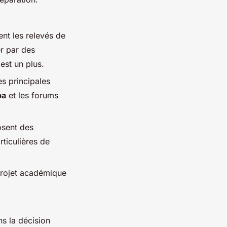
nt les relevés de
er par des
est un plus.
res principales
pa
et les forums
osent des
ticulières de
projet académique
s la décision