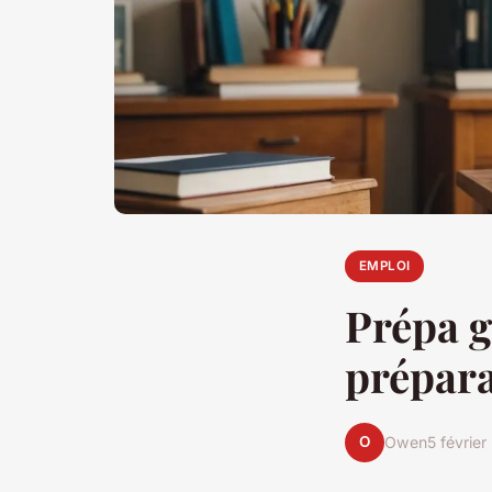
EMPLOI
Prépa g
prépara
O
Owen
5 févrie