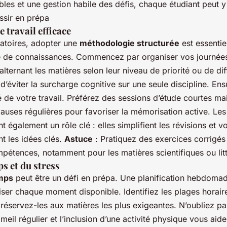
les et une gestion habile des défis, chaque étudiant peut y
ssir en prépa
 travail efficace
atoires, adopter une
méthodologie structurée
est essentie
 de connaissances. Commencez par organiser vos journées 
 alternant les matières selon leur niveau de priorité ou de dif
’éviter la surcharge cognitive sur une seule discipline. Ens
é de votre travail. Préférez des sessions d’étude courtes mai
auses régulières pour favoriser la mémorisation active. Les
t également un rôle clé : elles simplifient les révisions et v
t les idées clés.
Astuce
: Pratiquez des exercices corrigés
pétences, notamment pour les matières scientifiques ou litt
s et du stress
emps
peut être un défi en prépa. Une planification hebdomad
er chaque moment disponible. Identifiez les plages horaire
 réservez-les aux matières les plus exigeantes. N’oubliez p
meil régulier et l’inclusion d’une activité physique vous aid