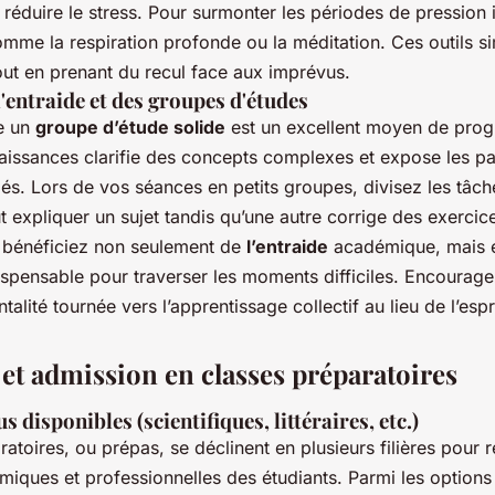
à réduire le stress. Pour surmonter les périodes de pression
mme la respiration profonde ou la méditation. Ces outils s
tout en prenant du recul face aux imprévus.
'entraide et des groupes d'études
re un
groupe d’étude solide
est un excellent moyen de prog
issances clarifie des concepts complexes et expose les par
iés. Lors de vos séances en petits groupes, divisez les tâch
 expliquer un sujet tandis qu’une autre corrige des exercic
s bénéficiez non seulement de
l’entraide
académique, mais 
ispensable pour traverser les moments difficiles. Encourag
lité tournée vers l’apprentissage collectif au lieu de l’espr
 et admission en classes préparatoires
s disponibles (scientifiques, littéraires, etc.)
ratoires, ou prépas, se déclinent en plusieurs filières pour
miques et professionnelles des étudiants. Parmi les options