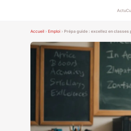
Actu
Cu
Accueil
›
Emploi
›
Prépa guide : excellez en classes