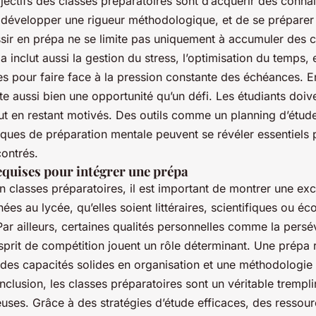
jectifs des classes préparatoires sont d’acquérir des conna
 développer une rigueur méthodologique, et de se prépare
ssir en prépa ne se limite pas uniquement à accumuler des
inclut aussi la gestion du stress, l’optimisation du temps, e
ces pour faire face à la pression constante des échéances. E
te aussi bien une opportunité qu’un défi. Les étudiants doiv
out en restant motivés. Des outils comme un planning d’étude
ques de préparation mentale peuvent se révéler essentiels
contrés.
quises pour intégrer une prépa
n classes préparatoires, il est important de montrer une exc
es au lycée, qu’elles soient littéraires, scientifiques ou é
. Par ailleurs, certaines qualités personnelles comme la pers
’esprit de compétition jouent un rôle déterminant. Une prépa
 des capacités solides en organisation et une méthodologie 
nclusion, les classes préparatoires sont un véritable trempl
ieuses. Grâce à des stratégies d’étude efficaces, des ressou