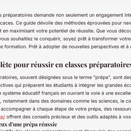
es préparatoires demande non seulement un engagement inte
ficaces. Ce guide dévoile des méthodes éprouvées pour navi
 en maximisant votre potentiel de réussite. Que vous déco
ous souhaitiez le conquérir, soyez prêt à transformer votr
re formation. Prêt à adopter de nouvelles perspectives et à 
ète pour réussir en classes préparatoire
ratoires, souvent désignées sous le terme "prépa", sont de
ctives qui préparent les étudiants à intégrer les grandes éco
le système éducatif français en ouvrant la voie à une excel
le, notamment dans des domaines comme les sciences, le c
s accompagner à chaque étape de votre prépa, des ressourc
de/
offrent des conseils précieux et des outils adaptés à vos
jeux d'une prépa réussie