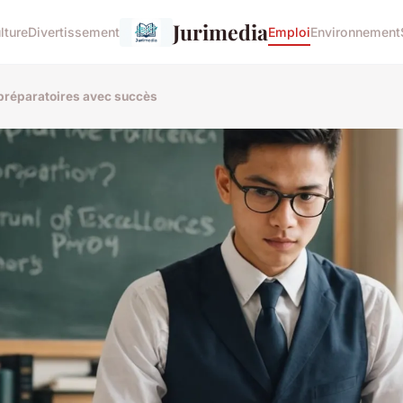
Jurimedia
lture
Divertissement
Emploi
Environnement
 préparatoires avec succès