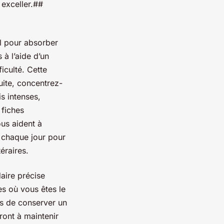
 exceller.##
l pour absorber
à l’aide d’un
ficulté. Cette
uite, concentrez-
s intenses,
 fiches
ous aident à
 chaque jour pour
éraires.
aire précise
s où vous êtes le
as de conserver un
eront à maintenir