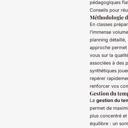
pédagogiques fiab
Conseils pour réu
Méthodologie de
En classes prépar
l’immense volume
planning détaillé,
approche permet d
vous sur la qualit
associées à des p
synthétiques jouen
repérer rapidemen
renforcer vos com
Gestion du temp
La
gestion du t
permet de maximis
plus concentré et
équilibre : un som