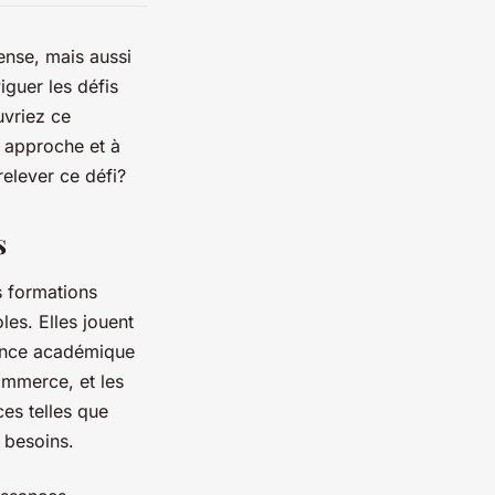
nse, mais aussi
guer les défis
uvriez ce
e approche et à
relever ce défi?
s
s formations
les. Elles jouent
lence académique
ommerce, et les
es telles que
 besoins.