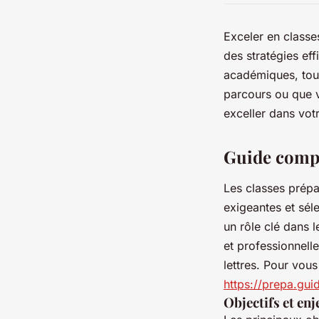
Exceler en class
des stratégies ef
académiques, tout
parcours ou que v
exceller dans vot
Guide compl
Les classes prépa
exigeantes et séle
un rôle clé dans 
et professionnel
lettres. Pour vou
https://prepa.gui
Objectifs et en