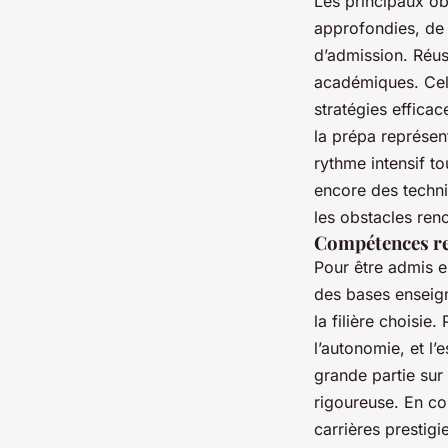
Les principaux ob
approfondies, de
d’admission. Réu
académiques. Cela 
stratégies effica
la prépa représen
rythme intensif t
encore des techni
les obstacles ren
Compétences re
Pour être admis e
des bases enseigné
la filière choisie
l’autonomie, et l
grande partie sur
rigoureuse. En co
carrières prestig